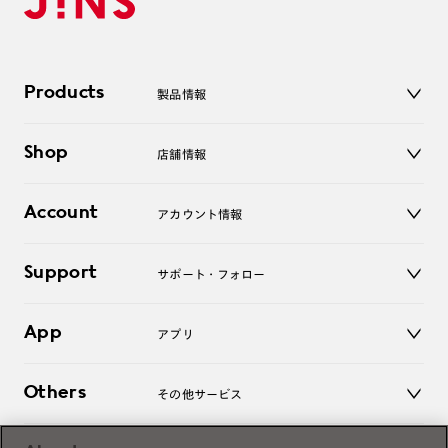
Products
製品情報
メガネ
Shop
店舗情報
サングラス
レンズ
店舗
コンタクトレンズ
Account
アカウント情報
オンラインショップ
老眼鏡
キッズ
マイページ／ログイン
Support
アクセサリー
サポート・フォロー
ログアウト
LINE公式アカウント
お知らせ
App
アプリ
よくあるご質問
ご利用ガイド
JINSアプリ
お問い合わせ
Others
その他サービス
3D WEB試着