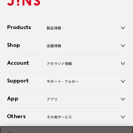
Products
製品情報
メガネ
Shop
店舗情報
サングラス
レンズ
店舗
コンタクトレンズ
Account
アカウント情報
オンラインショップ
老眼鏡
キッズ
マイページ／ログイン
Support
アクセサリー
サポート・フォロー
ログアウト
LINE公式アカウント
お知らせ
App
アプリ
よくあるご質問
ご利用ガイド
JINSアプリ
お問い合わせ
Others
その他サービス
3D WEB試着