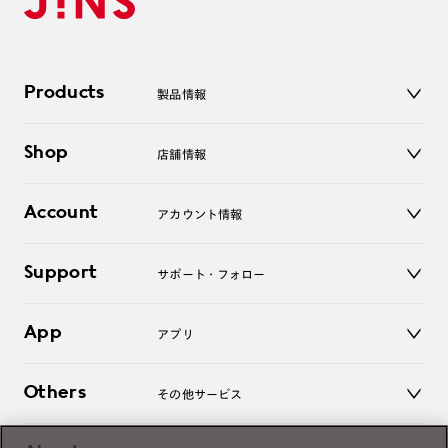
Products
製品情報
メガネ
Shop
店舗情報
サングラス
レンズ
店舗
コンタクトレンズ
Account
アカウント情報
オンラインショップ
老眼鏡
キッズ
マイページ／ログイン
Support
アクセサリー
サポート・フォロー
ログアウト
LINE公式アカウント
お知らせ
App
アプリ
よくあるご質問
ご利用ガイド
JINSアプリ
お問い合わせ
Others
その他サービス
3D WEB試着