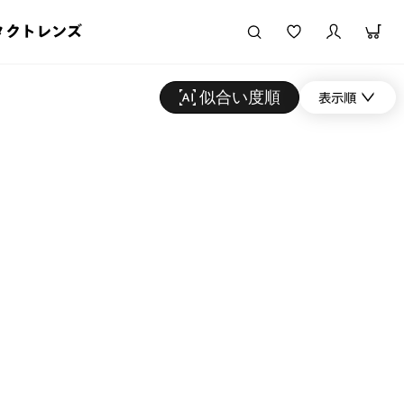
タクトレンズ
似合い度順
表示順