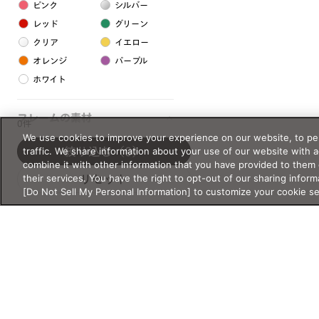
ピンク
シルバー
レッド
グリーン
クリア
イエロー
オレンジ
パープル
ホワイト
フレームの素材
0件
We use cookies to improve your experience on our website, to per
プラスチック系
traffic. We share information about your use of our website with 
絞り込む
（0）
combine it with other information that you have provided to them 
樹脂
their services. You have the right to opt-out of our sharing inform
リセット
[Do Not Sell My Personal Information] to customize your cookie s
アセテート
サスティナブル素材
セルロイド
金属系