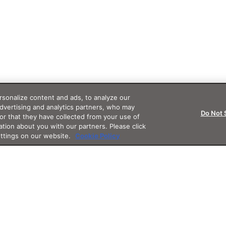
sonalize content and ads, to analyze our
advertising and analytics partners, who may
Do Not 
or that they have collected from your use of
ation about you with our partners. Please click
ettings on our website.
Cookie Policy