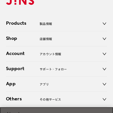
Products
製品情報
メガネ
Shop
店舗情報
サングラス
レンズ
店舗
コンタクトレンズ
Account
アカウント情報
オンラインショップ
老眼鏡
キッズ
マイページ／ログイン
Support
アクセサリー
サポート・フォロー
ログアウト
LINE公式アカウント
お知らせ
App
アプリ
よくあるご質問
ご利用ガイド
JINSアプリ
お問い合わせ
Others
その他サービス
3D WEB試着