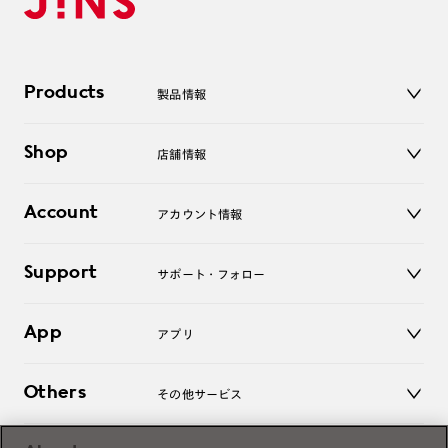
Products
製品情報
メガネ
Shop
店舗情報
サングラス
レンズ
店舗
コンタクトレンズ
Account
アカウント情報
オンラインショップ
老眼鏡
キッズ
マイページ／ログイン
Support
アクセサリー
サポート・フォロー
ログアウト
LINE公式アカウント
お知らせ
App
アプリ
よくあるご質問
ご利用ガイド
JINSアプリ
お問い合わせ
Others
その他サービス
3D WEB試着