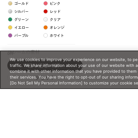
ゴールド
ピンク
シルバー
レッド
グリーン
クリア
イエロー
オレンジ
パープル
ホワイト
フレームの素材
0件
We use cookies to improve your experience on our website, to per
プラスチック系
traffic. We share information about your use of our website with 
絞り込む
（0）
combine it with other information that you have provided to them 
樹脂
their services. You have the right to opt-out of our sharing inform
リセット
[Do Not Sell My Personal Information] to customize your cookie s
アセテート
サスティナブル素材
セルロイド
金属系