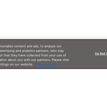
sonalize content and ads, to analyze our
advertising and analytics partners, who may
Do Not 
or that they have collected from your use of
ation about you with our partners. Please click
ettings on our website.
Cookie Policy