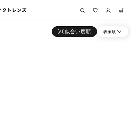
タクトレンズ
似合い度順
表示順