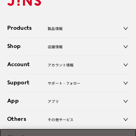
Products
製品情報
メガネ
Shop
店舗情報
サングラス
レンズ
店舗
コンタクトレンズ
Account
アカウント情報
オンラインショップ
老眼鏡
キッズ
マイページ／ログイン
Support
アクセサリー
サポート・フォロー
ログアウト
LINE公式アカウント
お知らせ
App
アプリ
よくあるご質問
ご利用ガイド
JINSアプリ
お問い合わせ
Others
その他サービス
3D WEB試着