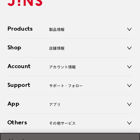
Products
製品情報
メガネ
Shop
店舗情報
サングラス
レンズ
店舗
コンタクトレンズ
Account
アカウント情報
オンラインショップ
老眼鏡
キッズ
マイページ／ログイン
Support
アクセサリー
サポート・フォロー
ログアウト
LINE公式アカウント
お知らせ
App
アプリ
よくあるご質問
ご利用ガイド
JINSアプリ
お問い合わせ
Others
その他サービス
3D WEB試着