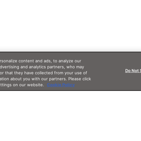
sonalize content and ads, to analyze our
advertising and analytics partners, who may
Do Not 
or that they have collected from your use of
ation about you with our partners. Please click
ettings on our website.
Cookie Policy