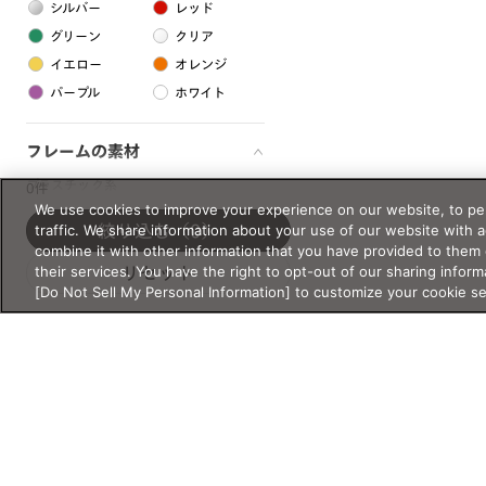
シルバー
レッド
グリーン
クリア
イエロー
オレンジ
パープル
ホワイト
フレームの素材
プラスチック系
0件
We use cookies to improve your experience on our website, to per
樹脂
traffic. We share information about your use of our website with 
絞り込む
（0）
combine it with other information that you have provided to them 
their services. You have the right to opt-out of our sharing inform
リセット
アセテート
[Do Not Sell My Personal Information] to customize your cookie s
サスティナブル素材
セルロイド
金属系
メタル