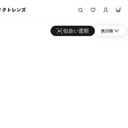
タクトレンズ
似合い度順
表示順