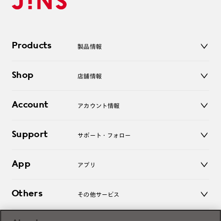
Products
製品情報
メガネ
Shop
店舗情報
サングラス
レンズ
店舗
コンタクトレンズ
Account
アカウント情報
オンラインショップ
老眼鏡
キッズ
マイページ／ログイン
Support
アクセサリー
サポート・フォロー
ログアウト
LINE公式アカウント
お知らせ
App
アプリ
よくあるご質問
ご利用ガイド
JINSアプリ
お問い合わせ
Others
その他サービス
3D WEB試着