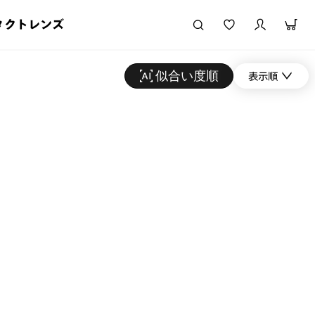
タクトレンズ
似合い度順
表示順