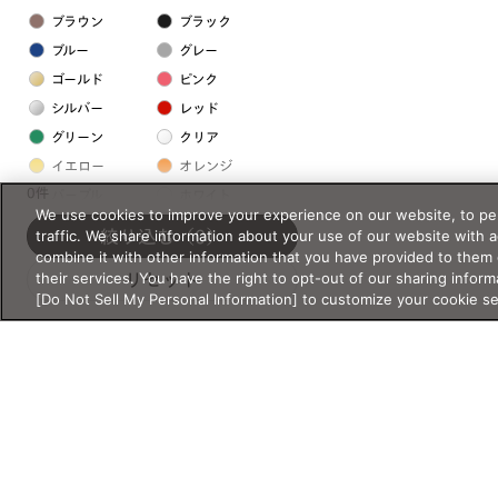
ブラウン
ブラック
ブルー
グレー
ゴールド
ピンク
シルバー
レッド
グリーン
クリア
イエロー
オレンジ
0件
パープル
ホワイト
We use cookies to improve your experience on our website, to per
traffic. We share information about your use of our website with 
絞り込む
（0）
フレームの素材
combine it with other information that you have provided to them 
their services. You have the right to opt-out of our sharing inform
リセット
プラスチック系
[Do Not Sell My Personal Information] to customize your cookie s
樹脂
アセテート
サスティナブル素材
セルロイド