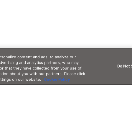
sonalize content and ads, to analyze our
advertising and analytics partners, who may
Do Not 
or that they have collected from your use of
ation about you with our partners. Please click
ettings on our website.
Cookie Policy