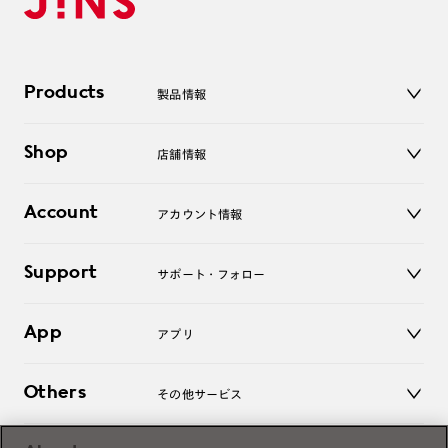
Products
製品情報
メガネ
Shop
店舗情報
サングラス
レンズ
店舗
コンタクトレンズ
Account
アカウント情報
オンラインショップ
老眼鏡
キッズ
マイページ／ログイン
Support
アクセサリー
サポート・フォロー
ログアウト
LINE公式アカウント
お知らせ
App
アプリ
よくあるご質問
ご利用ガイド
JINSアプリ
お問い合わせ
Others
その他サービス
3D WEB試着