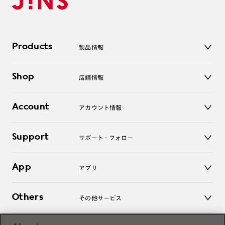
Products
製品情報
メガネ
Shop
店舗情報
サングラス
レンズ
店舗
コンタクトレンズ
Account
アカウント情報
オンラインショップ
老眼鏡
キッズ
マイページ／ログイン
Support
アクセサリー
サポート・フォロー
ログアウト
LINE公式アカウント
お知らせ
App
アプリ
よくあるご質問
ご利用ガイド
JINSアプリ
お問い合わせ
Others
その他サービス
3D WEB試着