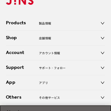
Products
製品情報
メガネ
Shop
店舗情報
サングラス
レンズ
店舗
コンタクトレンズ
Account
アカウント情報
オンラインショップ
老眼鏡
キッズ
マイページ／ログイン
Support
アクセサリー
サポート・フォロー
ログアウト
LINE公式アカウント
お知らせ
App
アプリ
よくあるご質問
ご利用ガイド
JINSアプリ
お問い合わせ
Others
その他サービス
3D WEB試着