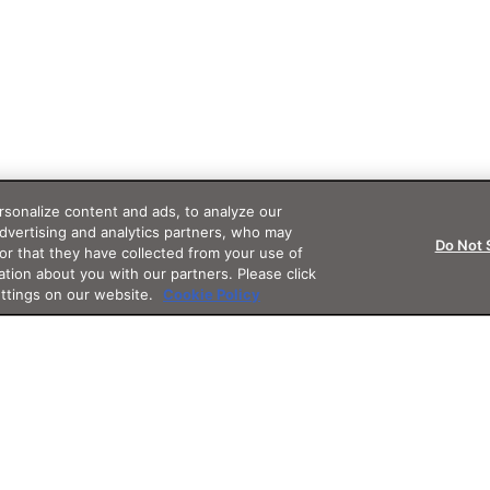
sonalize content and ads, to analyze our
advertising and analytics partners, who may
Do Not 
or that they have collected from your use of
ation about you with our partners. Please click
ettings on our website.
Cookie Policy