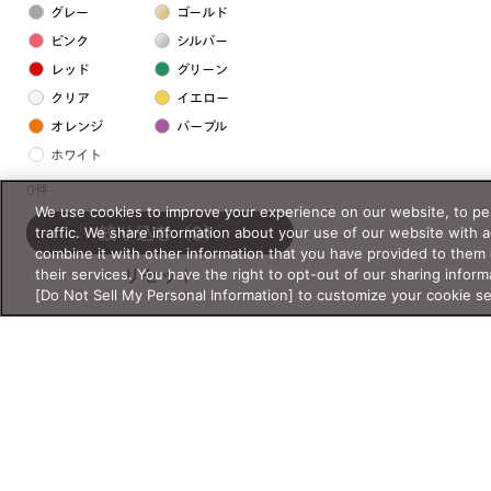
グレー
ゴールド
ピンク
シルバー
レッド
グリーン
クリア
イエロー
オレンジ
パープル
ホワイト
0件
We use cookies to improve your experience on our website, to per
フレームの素材
traffic. We share information about your use of our website with 
絞り込む
（0）
プラスチック系
combine it with other information that you have provided to them 
their services. You have the right to opt-out of our sharing inform
リセット
樹脂
[Do Not Sell My Personal Information] to customize your cookie s
アセテート
サスティナブル素材
セルロイド