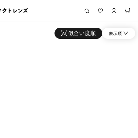
タクトレンズ
似合い度順
表示順