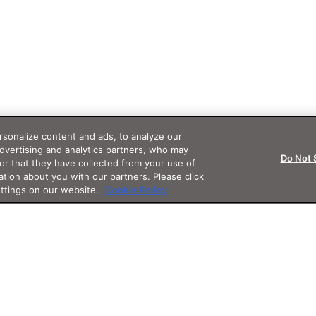
sonalize content and ads, to analyze our
advertising and analytics partners, who may
Do Not 
or that they have collected from your use of
ation about you with our partners. Please click
ettings on our website.
Cookie Policy