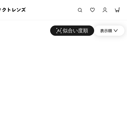
タクトレンズ
似合い度順
表示順