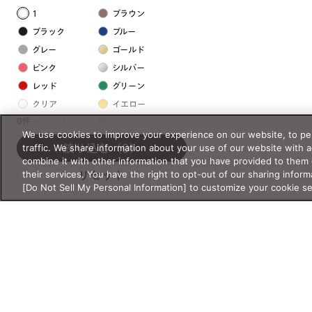
1
ブラウン
ブラック
ブルー
グレー
ゴールド
ピンク
シルバー
レッド
グリーン
クリア
イエロー
0件
オレンジ
パープル
We use cookies to improve your experience on our website, to per
ホワイト
traffic. We share information about your use of our website with 
絞り込む
（0）
combine it with other information that you have provided to them 
their services. You have the right to opt-out of our sharing inform
リセット
フレームの素材
[Do Not Sell My Personal Information] to customize your cookie s
プラスチック系
樹脂
アセテート
サスティナブル素材