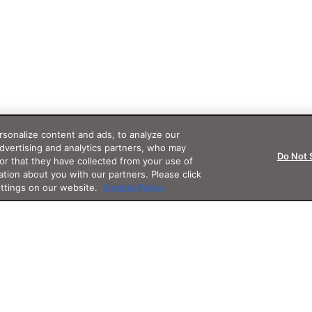
sonalize content and ads, to analyze our
advertising and analytics partners, who may
Do Not 
or that they have collected from your use of
ation about you with our partners. Please click
ettings on our website.
Cookie Policy