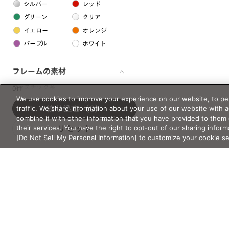
シルバー
レッド
グリーン
クリア
イエロー
オレンジ
パープル
ホワイト
フレームの素材
プラスチック系
0件
We use cookies to improve your experience on our website, to per
樹脂
traffic. We share information about your use of our website with 
絞り込む
（0）
combine it with other information that you have provided to them 
their services. You have the right to opt-out of our sharing inform
リセット
アセテート
[Do Not Sell My Personal Information] to customize your cookie s
サスティナブル素材
セルロイド
金属系
メタル