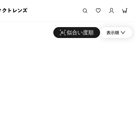
タクトレンズ
似合い度順
表示順