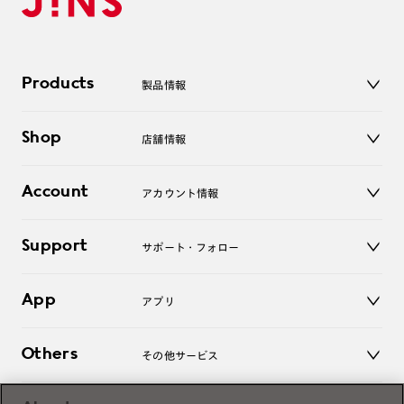
Products
製品情報
メガネ
Shop
店舗情報
サングラス
レンズ
店舗
コンタクトレンズ
Account
アカウント情報
オンラインショップ
老眼鏡
キッズ
マイページ／ログイン
Support
アクセサリー
サポート・フォロー
ログアウト
LINE公式アカウント
お知らせ
App
アプリ
よくあるご質問
ご利用ガイド
JINSアプリ
お問い合わせ
Others
その他サービス
3D WEB試着