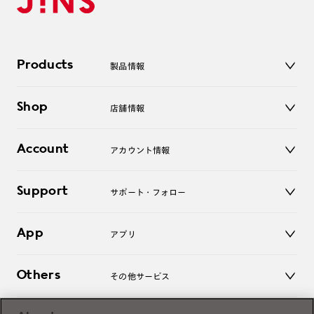
Products
製品情報
メガネ
Shop
店舗情報
サングラス
レンズ
店舗
コンタクトレンズ
Account
アカウント情報
オンラインショップ
老眼鏡
キッズ
マイページ／ログイン
Support
アクセサリー
サポート・フォロー
ログアウト
LINE公式アカウント
お知らせ
App
アプリ
よくあるご質問
ご利用ガイド
JINSアプリ
お問い合わせ
Others
その他サービス
3D WEB試着