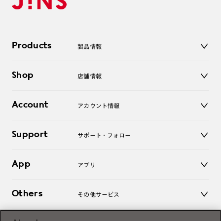
Products
製品情報
メガネ
Shop
店舗情報
サングラス
レンズ
店舗
コンタクトレンズ
Account
アカウント情報
オンラインショップ
老眼鏡
キッズ
マイページ／ログイン
Support
アクセサリー
サポート・フォロー
ログアウト
LINE公式アカウント
お知らせ
App
アプリ
よくあるご質問
ご利用ガイド
JINSアプリ
お問い合わせ
Others
その他サービス
3D WEB試着