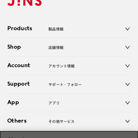
Products
製品情報
メガネ
Shop
店舗情報
サングラス
レンズ
店舗
コンタクトレンズ
Account
アカウント情報
オンラインショップ
老眼鏡
キッズ
マイページ／ログイン
Support
アクセサリー
サポート・フォロー
ログアウト
LINE公式アカウント
お知らせ
App
アプリ
よくあるご質問
ご利用ガイド
JINSアプリ
お問い合わせ
Others
その他サービス
3D WEB試着