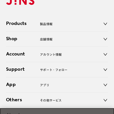
Products
製品情報
メガネ
Shop
店舗情報
サングラス
レンズ
店舗
コンタクトレンズ
Account
アカウント情報
オンラインショップ
老眼鏡
キッズ
マイページ／ログイン
Support
アクセサリー
サポート・フォロー
ログアウト
LINE公式アカウント
お知らせ
App
アプリ
よくあるご質問
ご利用ガイド
JINSアプリ
お問い合わせ
Others
その他サービス
3D WEB試着