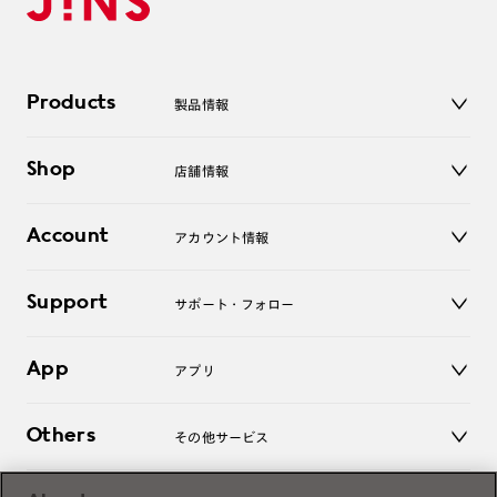
Products
製品情報
メガネ
Shop
店舗情報
サングラス
レンズ
店舗
コンタクトレンズ
Account
アカウント情報
オンラインショップ
老眼鏡
キッズ
マイページ／ログイン
Support
アクセサリー
サポート・フォロー
ログアウト
LINE公式アカウント
お知らせ
App
アプリ
よくあるご質問
ご利用ガイド
JINSアプリ
お問い合わせ
Others
その他サービス
3D WEB試着