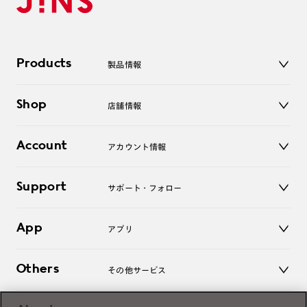
Products
製品情報
メガネ
Shop
店舗情報
サングラス
レンズ
店舗
コンタクトレンズ
Account
アカウント情報
オンラインショップ
老眼鏡
キッズ
マイページ／ログイン
Support
アクセサリー
サポート・フォロー
ログアウト
LINE公式アカウント
お知らせ
App
アプリ
よくあるご質問
ご利用ガイド
JINSアプリ
お問い合わせ
Others
その他サービス
3D WEB試着