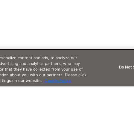
sonalize content and ads, to analyze our
advertising and analytics partners, who may
Do Not 
or that they have collected from your use of
ation about you with our partners. Please click
ettings on our website.
Cookie Policy