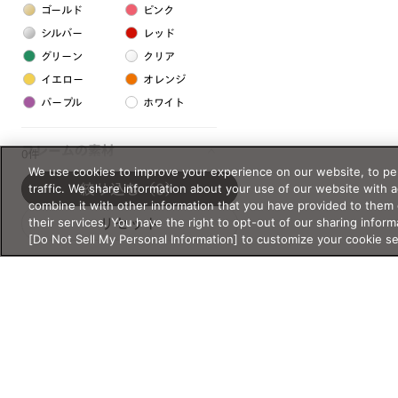
ゴールド
ピンク
シルバー
レッド
グリーン
クリア
イエロー
オレンジ
パープル
ホワイト
フレームの素材
0件
We use cookies to improve your experience on our website, to per
プラスチック系
traffic. We share information about your use of our website with 
絞り込む
（0）
combine it with other information that you have provided to them 
樹脂
their services. You have the right to opt-out of our sharing inform
リセット
[Do Not Sell My Personal Information] to customize your cookie s
アセテート
サスティナブル素材
セルロイド
金属系