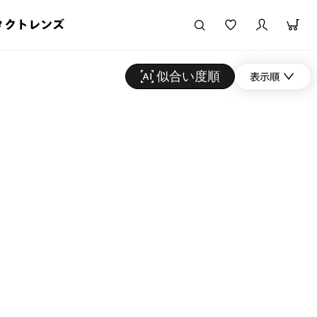
タクトレンズ
似合い度順
表示順