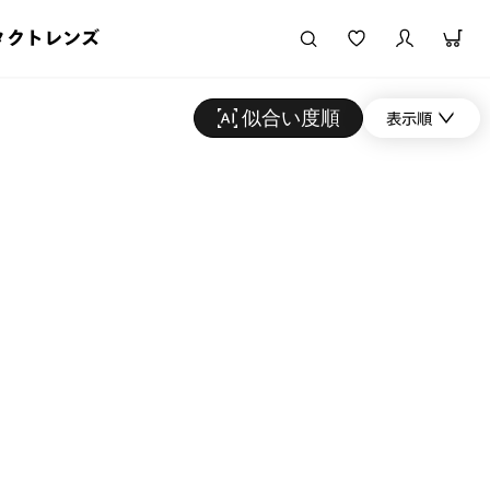
タクトレンズ
似合い度順
表示順