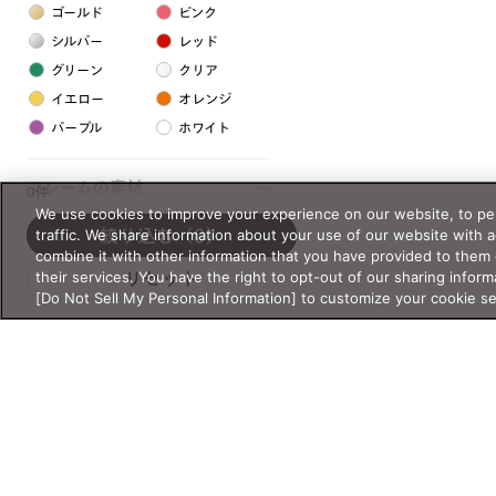
ゴールド
ピンク
シルバー
レッド
グリーン
クリア
イエロー
オレンジ
パープル
ホワイト
フレームの素材
0件
We use cookies to improve your experience on our website, to per
プラスチック系
traffic. We share information about your use of our website with 
絞り込む
（0）
combine it with other information that you have provided to them 
樹脂
their services. You have the right to opt-out of our sharing inform
リセット
[Do Not Sell My Personal Information] to customize your cookie s
アセテート
サスティナブル素材
セルロイド
金属系