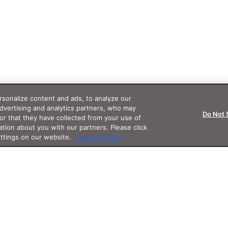
sonalize content and ads, to analyze our
advertising and analytics partners, who may
Do Not 
or that they have collected from your use of
ation about you with our partners. Please click
ettings on our website.
Cookie Policy