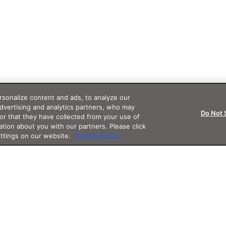
sonalize content and ads, to analyze our
advertising and analytics partners, who may
Do Not 
or that they have collected from your use of
ation about you with our partners. Please click
ettings on our website.
Cookie Policy