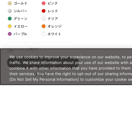
ゴールド
ピンク
シルバー
レッド
グリーン
クリア
イエロー
オレンジ
パープル
ホワイト
フレームの素材
0件
We use cookies to improve your experience on our website, to per
プラスチック系
traffic. We share information about your use of our website with 
絞り込む
（0）
combine it with other information that you have provided to them 
樹脂
their services. You have the right to opt-out of our sharing inform
リセット
[Do Not Sell My Personal Information] to customize your cookie s
アセテート
サスティナブル素材
セルロイド
金属系