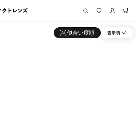
タクトレンズ
似合い度順
表示順