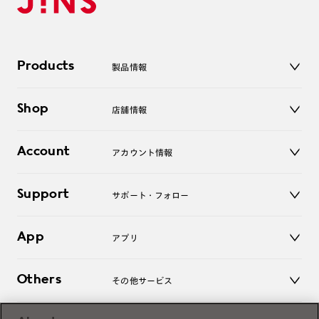
Products
製品情報
メガネ
Shop
店舗情報
サングラス
レンズ
店舗
コンタクトレンズ
Account
アカウント情報
オンラインショップ
老眼鏡
キッズ
マイページ／ログイン
Support
アクセサリー
サポート・フォロー
ログアウト
LINE公式アカウント
お知らせ
App
アプリ
よくあるご質問
ご利用ガイド
JINSアプリ
お問い合わせ
Others
その他サービス
3D WEB試着