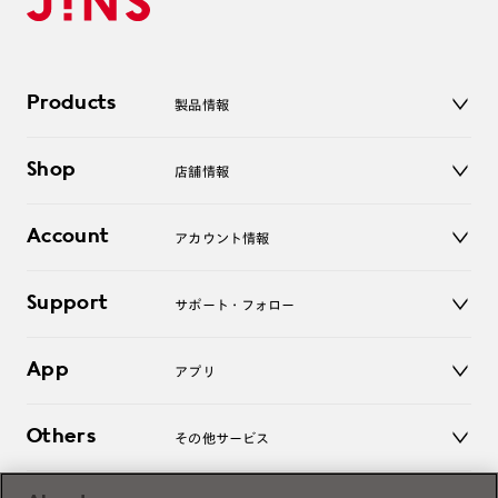
Products
製品情報
メガネ
Shop
店舗情報
サングラス
レンズ
店舗
コンタクトレンズ
Account
アカウント情報
オンラインショップ
老眼鏡
キッズ
マイページ／ログイン
Support
アクセサリー
サポート・フォロー
ログアウト
LINE公式アカウント
お知らせ
App
アプリ
よくあるご質問
ご利用ガイド
JINSアプリ
お問い合わせ
Others
その他サービス
3D WEB試着