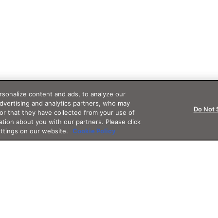
sonalize content and ads, to analyze our
advertising and analytics partners, who may
Do Not 
or that they have collected from your use of
ation about you with our partners. Please click
ettings on our website.
Cookie Policy