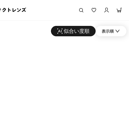
タクトレンズ
似合い度順
表示順