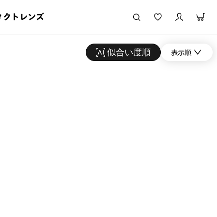
タクトレンズ
似合い度順
表示順