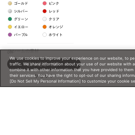
ゴールド
ピンク
シルバー
レッド
グリーン
クリア
イエロー
オレンジ
パープル
ホワイト
フレームの素材
0件
We use cookies to improve your experience on our website, to per
プラスチック系
traffic. We share information about your use of our website with 
絞り込む
（0）
combine it with other information that you have provided to them 
樹脂
their services. You have the right to opt-out of our sharing inform
リセット
[Do Not Sell My Personal Information] to customize your cookie s
アセテート
サスティナブル素材
セルロイド
金属系