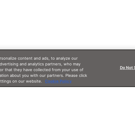
sonalize content and ads, to analyze our
advertising and analytics partners, who may
Do Not 
or that they have collected from your use of
ation about you with our partners. Please click
ettings on our website.
Cookie Policy