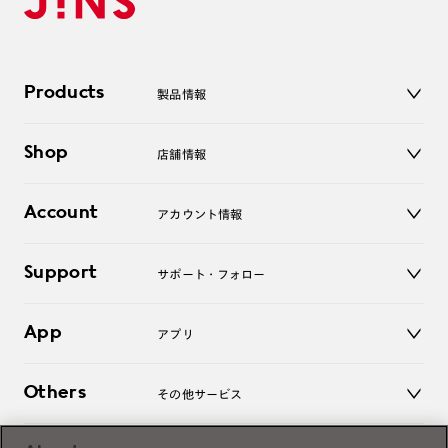
Products
製品情報
メガネ
Shop
店舗情報
サングラス
レンズ
店舗
コンタクトレンズ
Account
アカウント情報
オンラインショップ
老眼鏡
キッズ
マイページ／ログイン
Support
アクセサリー
サポート・フォロー
ログアウト
LINE公式アカウント
お知らせ
App
アプリ
よくあるご質問
ご利用ガイド
JINSアプリ
お問い合わせ
Others
その他サービス
3D WEB試着