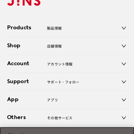
Products
製品情報
メガネ
Shop
店舗情報
サングラス
レンズ
店舗
コンタクトレンズ
Account
アカウント情報
オンラインショップ
老眼鏡
キッズ
マイページ／ログイン
Support
アクセサリー
サポート・フォロー
ログアウト
LINE公式アカウント
お知らせ
App
アプリ
よくあるご質問
ご利用ガイド
JINSアプリ
お問い合わせ
Others
その他サービス
3D WEB試着