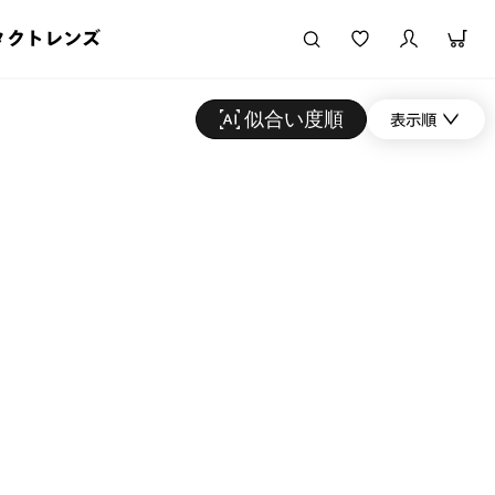
タクトレンズ
似合い度順
表示順