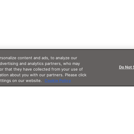
sonalize content and ads, to analyze our
advertising and analytics partners, who may
Do Not 
or that they have collected from your use of
ation about you with our partners. Please click
ettings on our website.
Cookie Policy