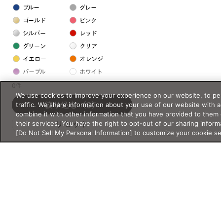
ブルー
グレー
ゴールド
ピンク
シルバー
レッド
グリーン
クリア
イエロー
オレンジ
パープル
ホワイト
0件
We use cookies to improve your experience on our website, to per
フレームの素材
traffic. We share information about your use of our website with 
絞り込む
（0）
combine it with other information that you have provided to them 
プラスチック系
their services. You have the right to opt-out of our sharing inform
リセット
[Do Not Sell My Personal Information] to customize your cookie s
樹脂
アセテート
サスティナブル素材
セルロイド