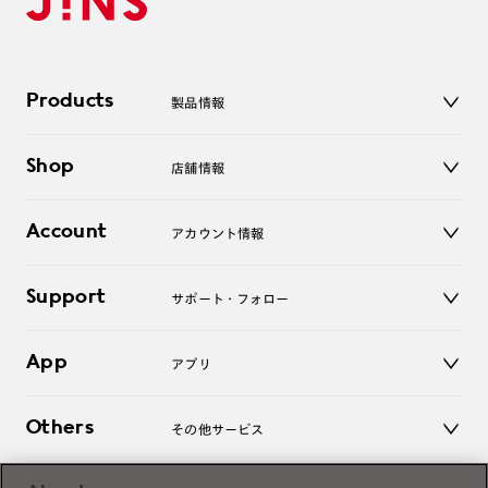
Products
製品情報
メガネ
Shop
店舗情報
サングラス
レンズ
店舗
コンタクトレンズ
Account
アカウント情報
オンラインショップ
老眼鏡
キッズ
マイページ／ログイン
Support
アクセサリー
サポート・フォロー
ログアウト
LINE公式アカウント
お知らせ
App
アプリ
よくあるご質問
ご利用ガイド
JINSアプリ
お問い合わせ
Others
その他サービス
3D WEB試着