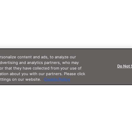
sonalize content and ads, to analyze our
advertising and analytics partners, who may
Do Not 
or that they have collected from your use of
ation about you with our partners. Please click
ettings on our website.
Cookie Policy