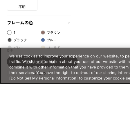
不明
フレームの色
1
ブラウン
ブラック
ブルー
グレー
ゴールド
0件
ピンク
シルバー
We use cookies to improve your experience on our website, to per
traffic. We share information about your use of our website with 
絞り込む
（0）
レッド
グリーン
combine it with other information that you have provided to them 
クリア
イエロー
their services. You have the right to opt-out of our sharing inform
リセット
[Do Not Sell My Personal Information] to customize your cookie s
オレンジ
パープル
ホワイト
フレームの素材
プラスチック系
樹脂