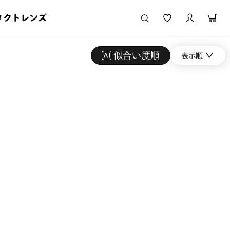
タクトレンズ
似合い度順
表示順