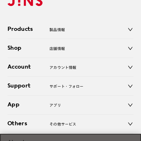
Products
製品情報
メガネ
Shop
店舗情報
サングラス
レンズ
店舗
コンタクトレンズ
Account
アカウント情報
オンラインショップ
老眼鏡
キッズ
マイページ／ログイン
Support
アクセサリー
サポート・フォロー
ログアウト
LINE公式アカウント
お知らせ
App
アプリ
よくあるご質問
ご利用ガイド
JINSアプリ
お問い合わせ
Others
その他サービス
3D WEB試着