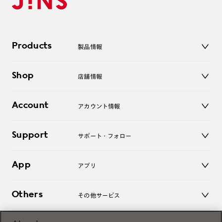
Products
製品情報
メガネ
Shop
店舗情報
サングラス
レンズ
店舗
コンタクトレンズ
Account
アカウント情報
オンラインショップ
老眼鏡
キッズ
マイページ／ログイン
Support
アクセサリー
サポート・フォロー
ログアウト
LINE公式アカウント
お知らせ
App
アプリ
よくあるご質問
ご利用ガイド
JINSアプリ
お問い合わせ
Others
その他サービス
3D WEB試着