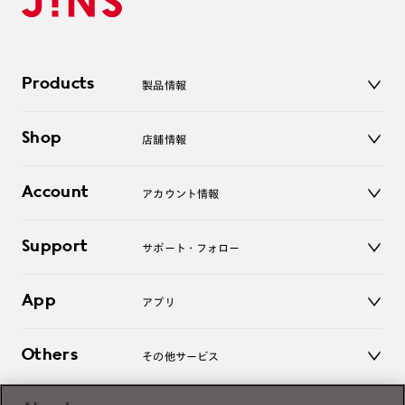
Products
製品情報
メガネ
Shop
店舗情報
サングラス
レンズ
店舗
コンタクトレンズ
Account
アカウント情報
オンラインショップ
老眼鏡
キッズ
マイページ／ログイン
Support
アクセサリー
サポート・フォロー
ログアウト
LINE公式アカウント
お知らせ
App
アプリ
よくあるご質問
ご利用ガイド
JINSアプリ
お問い合わせ
Others
その他サービス
3D WEB試着