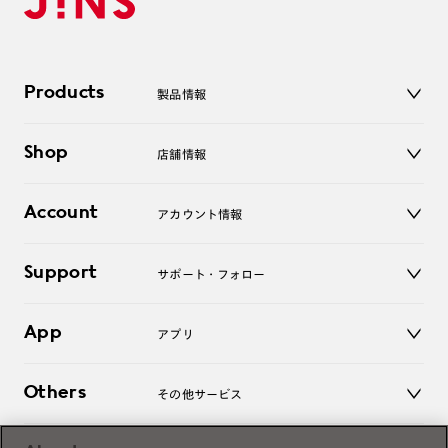
Products
製品情報
メガネ
Shop
店舗情報
サングラス
レンズ
店舗
コンタクトレンズ
Account
アカウント情報
オンラインショップ
老眼鏡
キッズ
マイページ／ログイン
Support
アクセサリー
サポート・フォロー
ログアウト
LINE公式アカウント
お知らせ
App
アプリ
よくあるご質問
ご利用ガイド
JINSアプリ
お問い合わせ
Others
その他サービス
3D WEB試着