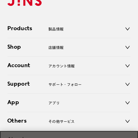
Products
製品情報
メガネ
Shop
店舗情報
サングラス
レンズ
店舗
コンタクトレンズ
Account
アカウント情報
オンラインショップ
老眼鏡
キッズ
マイページ／ログイン
Support
アクセサリー
サポート・フォロー
ログアウト
LINE公式アカウント
お知らせ
App
アプリ
よくあるご質問
ご利用ガイド
JINSアプリ
お問い合わせ
Others
その他サービス
3D WEB試着