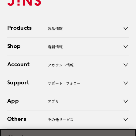
Products
製品情報
メガネ
Shop
店舗情報
サングラス
レンズ
店舗
コンタクトレンズ
Account
アカウント情報
オンラインショップ
老眼鏡
キッズ
マイページ／ログイン
Support
アクセサリー
サポート・フォロー
ログアウト
LINE公式アカウント
お知らせ
App
アプリ
よくあるご質問
ご利用ガイド
JINSアプリ
お問い合わせ
Others
その他サービス
3D WEB試着