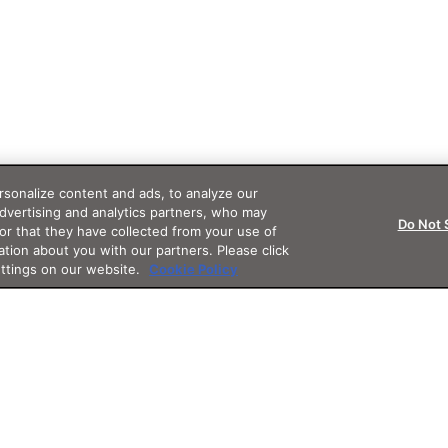
sonalize content and ads, to analyze our
advertising and analytics partners, who may
Do Not 
or that they have collected from your use of
ation about you with our partners. Please click
ettings on our website.
Cookie Policy