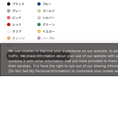
ブラック
ブルー
グレー
ゴールド
ピンク
シルバー
レッド
グリーン
クリア
イエロー
オレンジ
パープル
ホワイト
0件
We use cookies to improve your experience on our website, to per
traffic. We share information about your use of our website with 
絞り込む
（0）
フレームの素材
combine it with other information that you have provided to them 
their services. You have the right to opt-out of our sharing inform
リセット
プラスチック系
[Do Not Sell My Personal Information] to customize your cookie s
樹脂
アセテート
サスティナブル素材
セルロイド