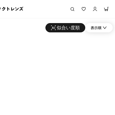
タクトレンズ
似合い度順
表示順