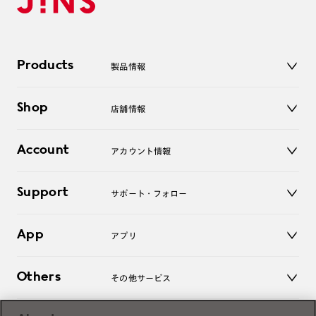
Products
製品情報
メガネ
Shop
店舗情報
サングラス
レンズ
店舗
コンタクトレンズ
Account
アカウント情報
オンラインショップ
老眼鏡
キッズ
マイページ／ログイン
Support
アクセサリー
サポート・フォロー
ログアウト
LINE公式アカウント
お知らせ
App
アプリ
よくあるご質問
ご利用ガイド
JINSアプリ
お問い合わせ
Others
その他サービス
3D WEB試着