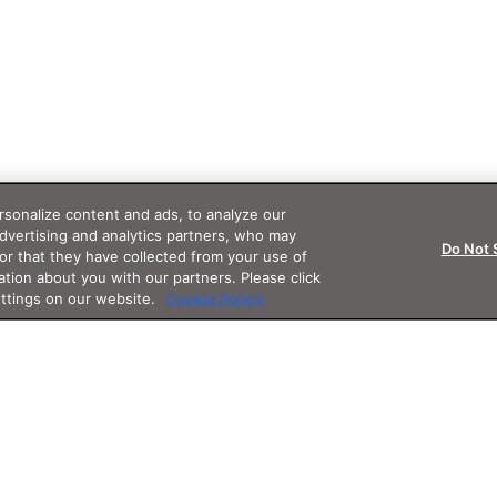
sonalize content and ads, to analyze our
advertising and analytics partners, who may
Do Not 
or that they have collected from your use of
ation about you with our partners. Please click
ettings on our website.
Cookie Policy