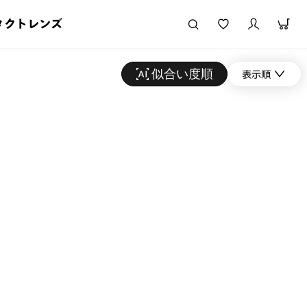
タクトレンズ
似合い度順
表示順