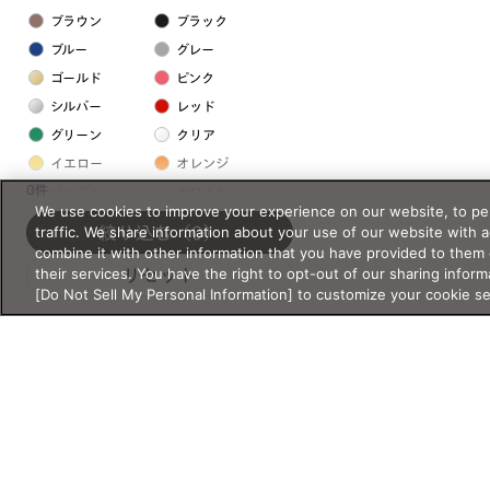
ブラウン
ブラック
ブルー
グレー
ゴールド
ピンク
シルバー
レッド
グリーン
クリア
イエロー
オレンジ
0件
パープル
ホワイト
We use cookies to improve your experience on our website, to per
traffic. We share information about your use of our website with 
絞り込む
（0）
フレームの素材
combine it with other information that you have provided to them 
their services. You have the right to opt-out of our sharing inform
リセット
プラスチック系
[Do Not Sell My Personal Information] to customize your cookie s
樹脂
アセテート
サスティナブル素材
セルロイド