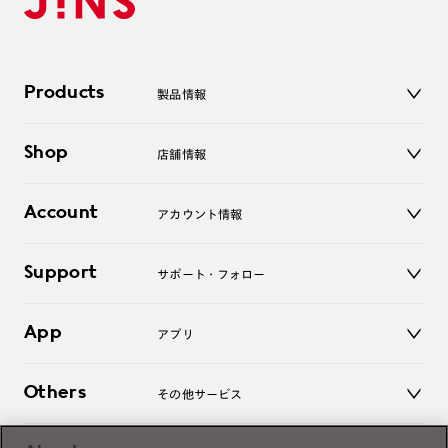
Products
製品情報
メガネ
Shop
店舗情報
サングラス
レンズ
店舗
コンタクトレンズ
Account
アカウント情報
オンラインショップ
老眼鏡
キッズ
マイページ／ログイン
Support
アクセサリー
サポート・フォロー
ログアウト
LINE公式アカウント
お知らせ
App
アプリ
よくあるご質問
ご利用ガイド
JINSアプリ
お問い合わせ
Others
その他サービス
3D WEB試着