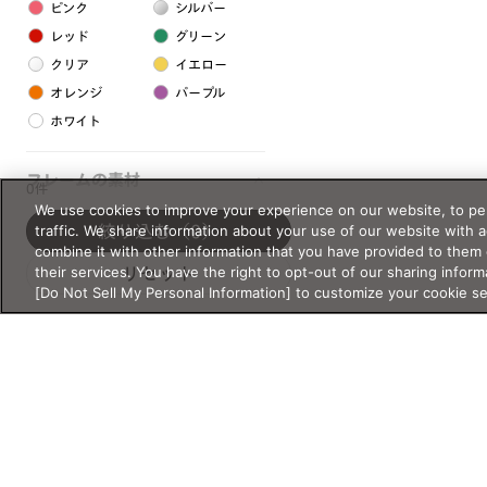
ピンク
シルバー
レッド
グリーン
クリア
イエロー
オレンジ
パープル
ホワイト
フレームの素材
0件
We use cookies to improve your experience on our website, to per
プラスチック系
traffic. We share information about your use of our website with 
絞り込む
（0）
combine it with other information that you have provided to them 
樹脂
their services. You have the right to opt-out of our sharing inform
リセット
[Do Not Sell My Personal Information] to customize your cookie s
アセテート
サスティナブル素材
セルロイド
金属系