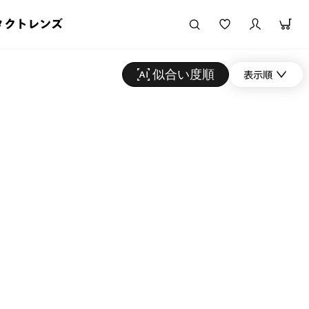
タクトレンズ
似合い度順
表示順