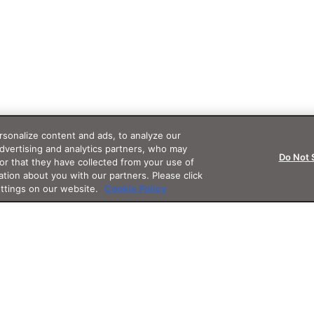
sonalize content and ads, to analyze our
advertising and analytics partners, who may
Do Not 
or that they have collected from your use of
ation about you with our partners. Please click
ettings on our website.
Cookie Policy