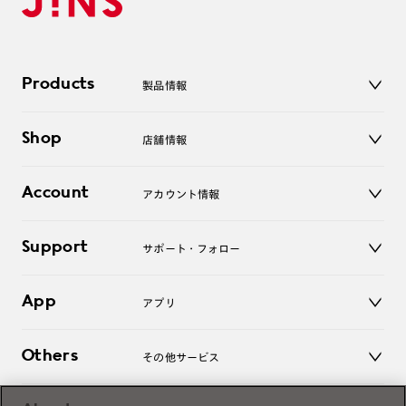
Products
製品情報
メガネ
Shop
店舗情報
サングラス
レンズ
店舗
コンタクトレンズ
Account
アカウント情報
オンラインショップ
老眼鏡
キッズ
マイページ／ログイン
Support
アクセサリー
サポート・フォロー
ログアウト
LINE公式アカウント
お知らせ
App
アプリ
よくあるご質問
ご利用ガイド
JINSアプリ
お問い合わせ
Others
その他サービス
3D WEB試着