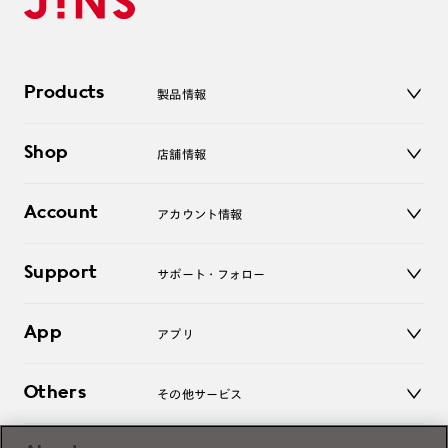
Products
製品情報
メガネ
Shop
店舗情報
サングラス
レンズ
店舗
コンタクトレンズ
Account
アカウント情報
オンラインショップ
老眼鏡
キッズ
マイページ／ログイン
Support
アクセサリー
サポート・フォロー
ログアウト
LINE公式アカウント
お知らせ
App
アプリ
よくあるご質問
ご利用ガイド
JINSアプリ
お問い合わせ
Others
その他サービス
3D WEB試着